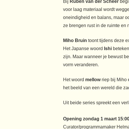
Bij
Ruben van der Scheer
begi
voor laag materiaal wordt weggen
oneindigheid en balans, maar ook 
ze brengen rust in de ruimte en 
Miho Bruin
toont tijdens deze e
Het Japanse woord
Ishi
beteken
zijn. Maar wanneer je bewust bes
vorm veranderen.
Het woord
mellow
riep bij Miho
het beeld van een wereld die za
Uit beide series spreekt een ve
Opening zondag 1 maart 15:0
Curator/programmamaker Helma 