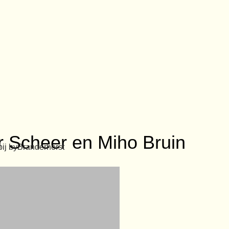
 Scheer en Miho Bruin
bij byBranderhorst