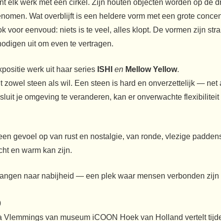
nt elk werk met een cirkel. Zijn houten objecten worden op de 
omen. Wat overblijft is een heldere vorm met een grote concentra
voor eenvoud: niets is te veel, alles klopt. De vormen zijn strak
nodigen uit om even te vertragen.
xpositie werk uit haar series
ISHI
en
Mellow Yellow
.
t zowel steen als wil. Een steen is hard en onverzettelijk — net
luit je omgeving te veranderen, kan er onverwachte flexibilitei
 een gevoel op van rust en nostalgie, van ronde, vlezige padde
cht en warm kan zijn.
rlangen naar nabijheid — een plek waar mensen verbonden zijn e
0
Vlemmings van museum iCOON Hoek van Holland vertelt tijdens