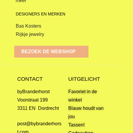
meer
DESIGNERS EN MERKEN
Bas Kosters
Rijkje jewelry
BEZOEK DE WEBSHOP
CONTACT
UITGELICHT
byBranderhorst
Favoriet in de
Voorstraat 199
winkel
3311 EN Dordrecht
Blauw houdt van
jou
post@bybranderhors
Tassen!
t.com