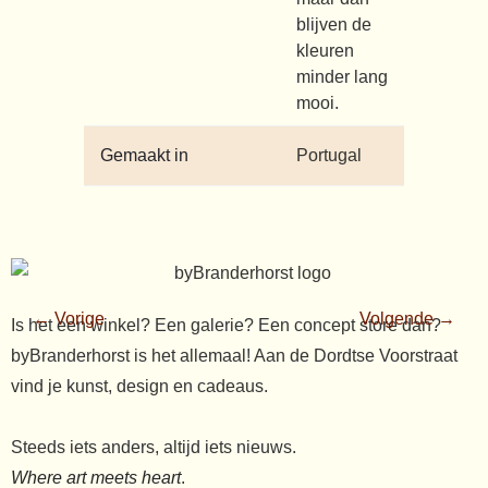
blijven de
kleuren
minder lang
mooi.
Gemaakt in
Portugal
← Vorige
Volgende →
Is het een winkel? Een galerie? Een concept store dan?
byBranderhorst is het allemaal! Aan de Dordtse Voorstraat
vind je kunst, design en cadeaus.
Steeds iets anders, altijd iets nieuws.
Where art meets heart
.