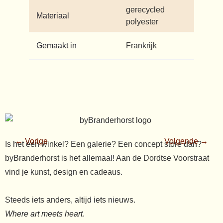
gerecycled
Materiaal
polyester
Gemaakt in
Frankrijk
← Vorige
Volgende →
Is het een winkel? Een galerie? Een concept store dan?
byBranderhorst is het allemaal! Aan de Dordtse Voorstraat
vind je kunst, design en cadeaus.
Steeds iets anders, altijd iets nieuws.
Where art meets heart
.