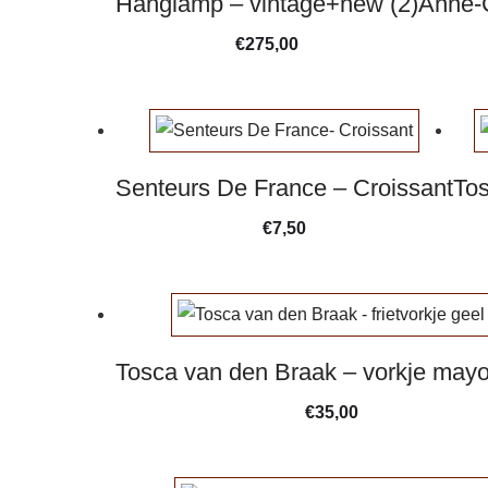
Hanglamp – vintage+new (2)
Anne-C
€
275,00
Senteurs De France – Croissant
Tos
€
7,50
Tosca van den Braak – vorkje mayo
€
35,00