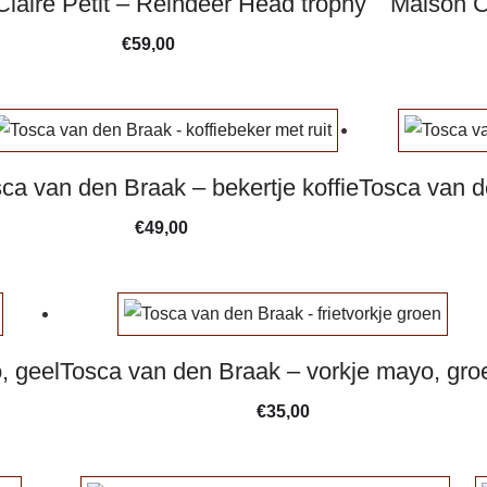
laire Petit – Reindeer Head trophy
Maison C
€
59,00
ca van den Braak – bekertje koffie
Tosca van d
€
49,00
, geel
Tosca van den Braak – vorkje mayo, gro
€
35,00