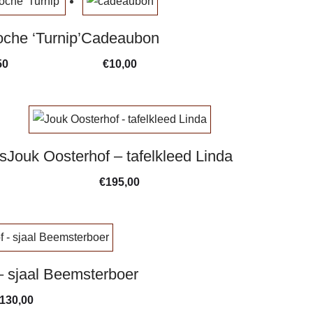
D
oche ‘Turnip’
Cadeaubon
i
50
€
10,00
t
p
r
o
d
s
Jouk Oosterhof – tafelkleed Linda
u
c
€
195,00
t
h
e
e
– sjaal Beemsterboer
f
t
130,00