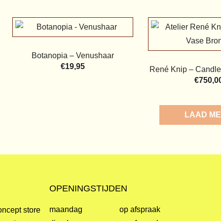
Botanopia – Venushaar
€
19,95
René Knip – Candle
€
750,0
LOAD M
OPENINGSTIJDEN
maandag
op afspraak
oncept store