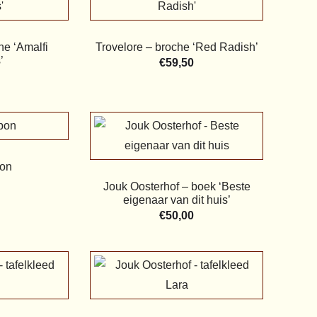
he ‘Amalfi
Trovelore – broche ‘Red Radish’
’
€
59,50
on
Jouk Oosterhof – boek ‘Beste
eigenaar van dit huis’
€
50,00