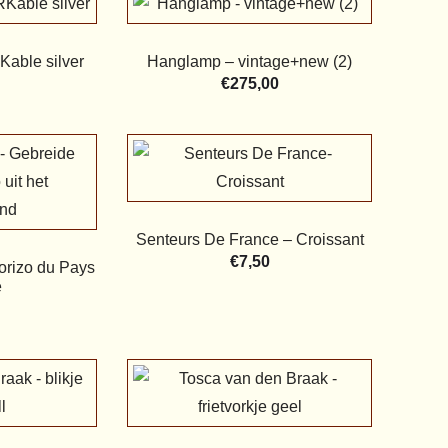
able silver
Hanglamp – vintage+new (2)
€
275,00
Senteurs De France – Croissant
€
7,50
orizo du Pays
e