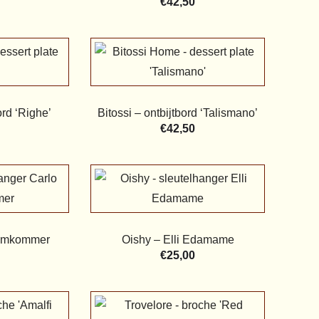
€
42,50
ord ‘Righe’
Bitossi – ontbijtbord ‘Talismano’
€
42,50
Komkommer
Oishy – Elli Edamame
€
25,00