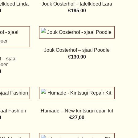
elkleed Linda
Jouk Oosterhof – tafelkleed Lara
0
€
195,00
Jouk Oosterhof – sjaal Poodle
€
130,00
 – sjaal
oer
0
jaal Fashion
Humade – New kintsugi repair kit
0
€
27,00