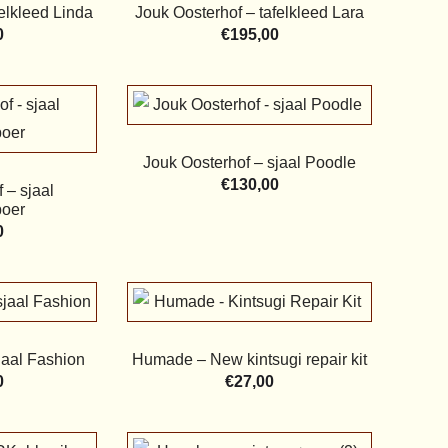
elkleed Linda
Jouk Oosterhof – tafelkleed Lara
0
€
195,00
Jouk Oosterhof – sjaal Poodle
€
130,00
 – sjaal
oer
0
jaal Fashion
Humade – New kintsugi repair kit
0
€
27,00