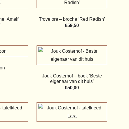
he ‘Amalfi
Trovelore – broche ‘Red Radish’
’
€
59,50
on
Jouk Oosterhof – boek ‘Beste
eigenaar van dit huis’
€
50,00