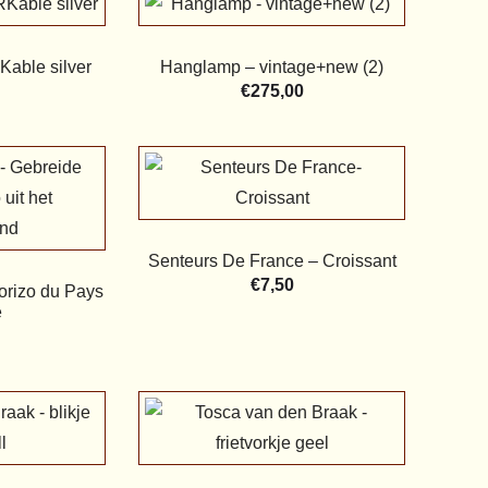
able silver
Hanglamp – vintage+new (2)
€
275,00
Senteurs De France – Croissant
€
7,50
orizo du Pays
e