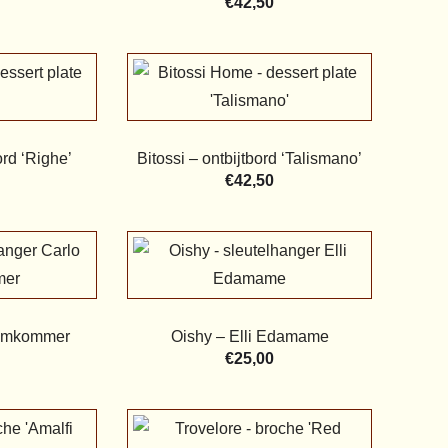
€
42,50
ord ‘Righe’
Bitossi – ontbijtbord ‘Talismano’
€
42,50
Komkommer
Oishy – Elli Edamame
€
25,00