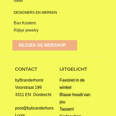
meer
DESIGNERS EN MERKEN
Bas Kosters
Rijkje jewelry
BEZOEK DE WEBSHOP
CONTACT
UITGELICHT
byBranderhorst
Favoriet in de
Voorstraat 199
winkel
3311 EN Dordrecht
Blauw houdt van
jou
post@bybranderhors
Tassen!
t.com