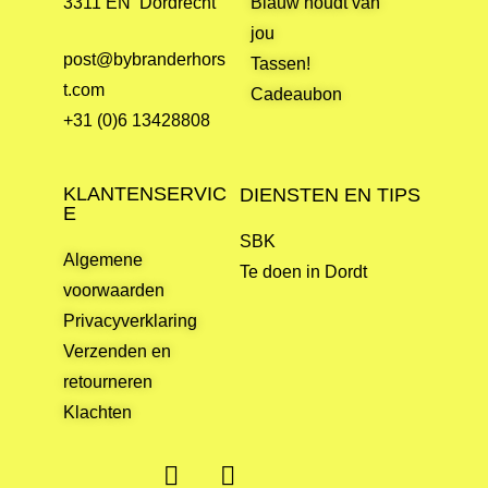
3311 EN Dordrecht
Blauw houdt van
jou
post@bybranderhors
Tassen!
t.com
Cadeaubon
+31 (0)6 13428808
KLANTENSERVIC
DIENSTEN EN TIPS
E
SBK
Algemene
Te doen in Dordt
voorwaarden
Privacyverklaring
Verzenden en
retourneren
Klachten